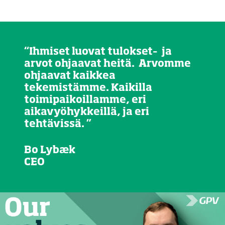
“Ihmiset luovat tulokset–  ja 
arvot ohjaavat heitä.  Arvomme 
ohjaavat kaikkea 
tekemistämme. Kaikilla 
toimipaikoillamme, eri 
aikavyöhykkeillä, ja eri 
tehtävissä. ”
Bo Lybæk

CEO