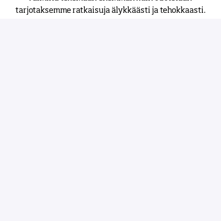
tarjotaksemme ratkaisuja älykkäästi ja tehokkaasti.
Luotettavuus ja vastuullisuus
Olemme johtava eurooppalainen elektroniikan 
sopimusvalmistaja yli 60 vuoden kokemuksella ja 
kasvamme edelleen. Huolehdimme ihmisistä ja 
ympäristöstä, toimimme kestävästi ja tietoisesti 
kantaen henkilökohtaista vastuuta täyttääksemme 
lupauksemme.