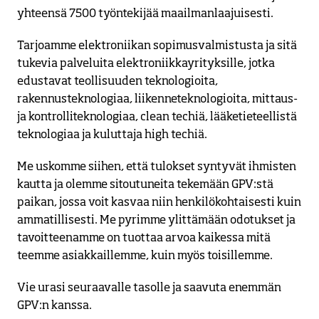
yhteensä 7500 työntekijää maailmanlaajuisesti.
Tarjoamme elektroniikan sopimusvalmistusta ja sitä 
tukevia palveluita elektroniikkayrityksille, jotka 
edustavat teollisuuden teknologioita, 
rakennusteknologiaa, liikenneteknologioita, mittaus- 
ja kontrolliteknologiaa, clean techiä, lääketieteellistä 
teknologiaa ja kuluttaja high techiä. 
Me uskomme siihen, että tulokset syntyvät ihmisten 
kautta ja olemme sitoutuneita tekemään GPV:stä 
paikan, jossa voit kasvaa niin henkilökohtaisesti kuin 
ammatillisesti. Me pyrimme ylittämään odotukset ja 
tavoitteenamme on tuottaa arvoa kaikessa mitä 
teemme asiakkaillemme, kuin myös toisillemme. 
Vie urasi seuraavalle tasolle ja saavuta enemmän 
GPV:n kanssa.